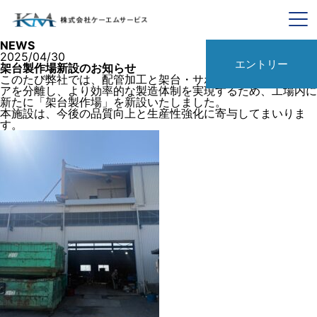
NEWS
2025/04/30
エントリー
架台製作場新設のお知らせ
このたび弊社では、配管加工と架台・サポート製作の作業エリ
アを分離し、より効率的な製造体制を実現するため、工場内に
新たに「架台製作場」を新設いたしました。
本施設は、今後の品質向上と生産性強化に寄与してまいりま
す。